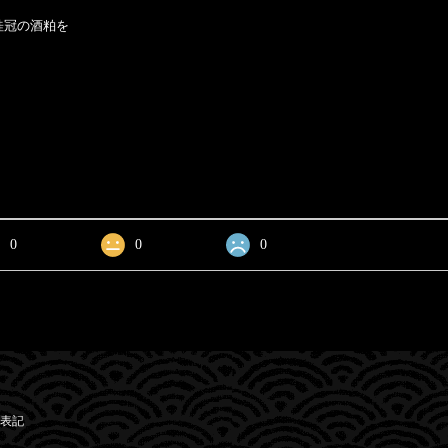
桂冠の酒粕を
。
0
0
0
表記