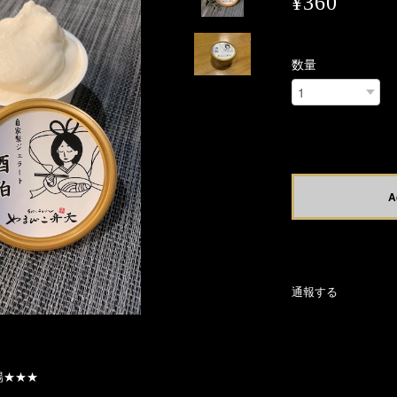
¥360
数量
Internationa
A
日本国内に
通報する
場★★★