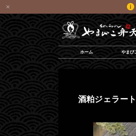
ホーム
やまび
酒粕ジェラー