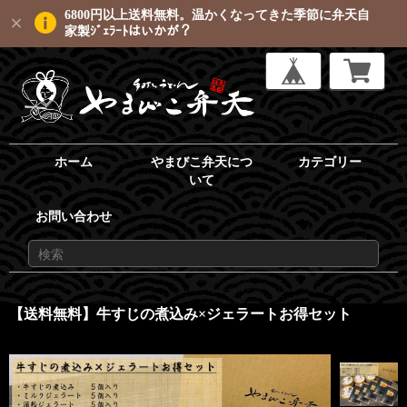
6800円以上送料無料。温かくなってきた季節に弁天自
家製ｼﾞｪﾗｰﾄはいかが？
ホーム
やまびこ弁天につ
カテゴリー
いて
お問い合わせ
【送料無料】牛すじの煮込み×ジェラートお得セット